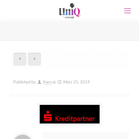
Published by
Karo
at
März 25, 2019