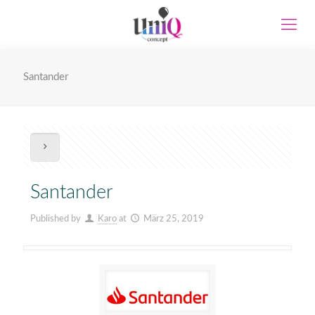
Santander
Santander
Published by
Karo
at
März 25, 2019