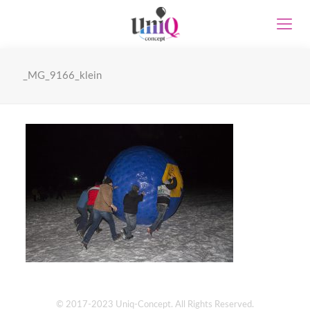
_MG_9166_klein
© 2017-2023 Uniq-Concept. All Rights Reserved.